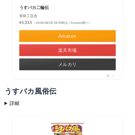
うすバカ二輪伝
青林工芸舎
¥3,333
（2026/06/28 09:00時点 | Amazon調べ）
Amazon
楽天市場
メルカリ
ポチップ
うすバカ風俗伝
詳細