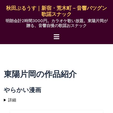
コ
秋田ぶるうす｜新宿・荒木町 – 音響バツグン
ン
歌謡スナック
テ
明朗会計2時間3000円。カラオケ歌い放題。東陽片岡が
ン
贈る、音響自慢の歌謡おスナック
ツ
ト
へ
グ
ス
ル
キ
メ
ッ
ニ
プ
ュ
東陽片岡の作品紹介
ー
やらかい漫画
詳細