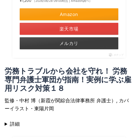
¥1,200
（2026/06/28 09:00時点 | Amazon調べ）
Amazon
楽天市場
メルカリ
ポチップ
労務トラブルから会社を守れ！ 労務
専門弁護士軍団が指南！実例に学ぶ雇
用リスク対策１８
監修・中村 博（新霞が関綜合法律事務所 弁護士）, カバ
ーイラスト・東陽片岡
詳細