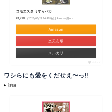
コモエスタ うすらバカ
¥1,210
（2026/06/28 14:47時点 | Amazon調べ）
Amazon
楽天市場
メルカリ
ポチップ
ワシらにも愛をくだせえ〜っ!!
詳細