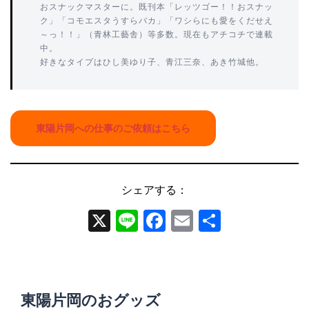
おスナックマスターに。既刊本「レッツゴー！！おスナッ
ク」「コモエスタうすらバカ」「ワシらにも愛をくだせえ
～っ！！」（青林工藝舎）等多数。現在もアチコチで連載
中。
好きなタイプはひし美ゆり子、青江三奈、あき竹城他。
東陽片岡への仕事のご依頼はこちら
シェアする：
X
Line
Facebook
Email
共
有
東陽片岡のおグッズ