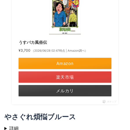
うすバカ風俗伝
¥3,700
（2026/06/28 02:47時点 | Amazon調べ）
Amazon
楽天市場
メルカリ
ポチップ
やさぐれ煩悩ブルース
詳細