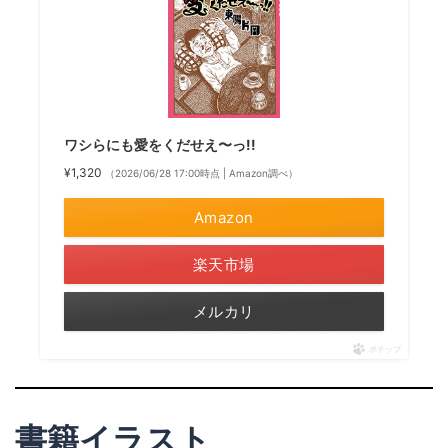
ワシらにも愛をくだせえ〜っ!!
¥1,320
（2026/06/28 17:00時点 | Amazon調べ）
Amazon
楽天市場
メルカリ
ポチップ
書籍イラスト