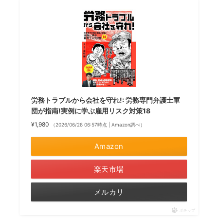
労務トラブルから会社を守れ!: 労務専門弁護士軍
団が指南!実例に学ぶ雇用リスク対策18
¥1,980
（2026/06/28 06:57時点 | Amazon調べ）
Amazon
楽天市場
メルカリ
ポチップ