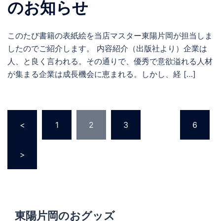
のお知らせ
このたび書籍の表紙絵を当店マスター東陽片岡が担当しま
したのでご紹介します。 内容紹介（出版社より）企業は
人、と良く言われる。その通りで、優秀で意欲溢れる人材
が集まる企業は成長機会に恵まれる。しかし、経 […]
投
<
1
2
3
…
6
稿
の
>
ペ
ー
ジ
送
り
東陽片岡のおグッズ