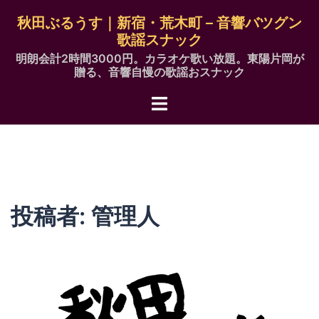
コ
秋田ぶるうす｜新宿・荒木町 – 音響バツグン
ン
歌謡スナック
テ
明朗会計2時間3000円。カラオケ歌い放題。東陽片岡が
ン
贈る、音響自慢の歌謡おスナック
ツ
ト
へ
グ
ス
ル
キ
メ
ッ
ニ
プ
ュ
投稿者:
管理人
ー