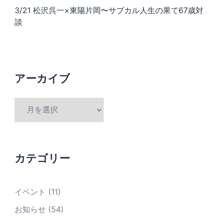
3/21 松沢呉一×東陽片岡〜サブカル人生の果て67歳対
談
アーカイブ
ア
ー
カ
イ
ブ
カテゴリー
イベント
(11)
お知らせ
(54)